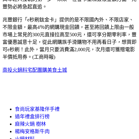
豐勢必將急起直追。
兆豐銀行「e秒刷鈦金卡」提供的是不限國內外、不限店家、
不限金額，最高4％的網購現金回饋，甚至將回饋上限由一般
市場上常見的300元直接拉高至500元，還可享分期零利率，豐
富優惠誠意十足，從此網購族手滑購物不用再看日子，想買即
可e秒刷！此外，當月只要消費滿2,000元，次月還可獲贈電影
半價抵用券。(工商時報)
南投火鍋料宅配
團購美食土城
食尚玩家基隆伴手禮
過年禮盒排行榜
麻辣火鍋 樹林
楊梅安格斯牛肉
火鍋材料