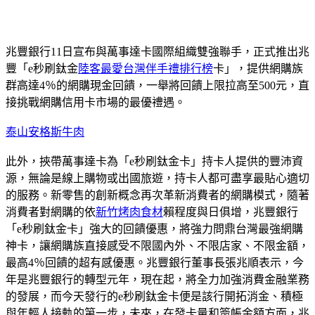
兆豐銀行11日宣布與萬事達卡國際組織雙強聯手，正式推出兆
豐「e秒刷鈦金
陸客最愛台灣伴手禮排行榜
卡」，提供網購族
群高達4％的網購現金回饋，一舉將回饋上限拉高至500元，直
接挑戰網購信用卡市場的最優禮遇。
泰山安格斯牛肉
此外，挾帶萬事達卡為「e秒刷鈦金卡」持卡人提供的豐沛資
源，無論是線上購物或出國旅遊，持卡人都可盡享最貼心適切
的服務。新零售的創新概念再次革新消費者的網購模式，隨著
消費者對網購的依
新竹烤肉食材
賴程度與日俱增，兆豐銀行
「e秒刷鈦金卡」強大的回饋優惠，將強力問鼎台灣最強網購
神卡，讓網購族直接感受不限國內外、不限店家、不限金額，
最高4％回饋的超有感優惠。兆豐銀行董事長張兆順表示，今
年是兆豐銀行的轉型元年，現在起，將全力加強消費金融業務
的發展，而今天發行的e秒刷鈦金卡便是該行開拓消金、積極
與年輕人接軌的第一步，未來，在發卡量和簽帳金額方面，兆